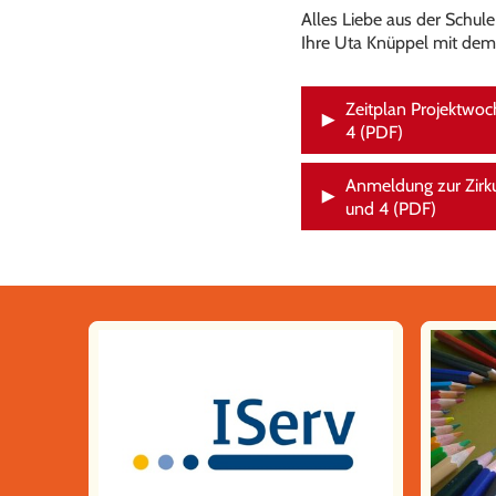
Alles Liebe aus der Schu
Ihre Uta Knüppel mit de
Zeitplan Projektwoc
4 (PDF)
Anmeldung zur Zirku
und 4 (PDF)