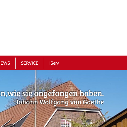
NEWS
SERVICE
IServ
en,wie sie angefangen haben.
Johann Wolfgang von Goethe