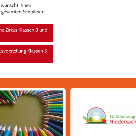
le wünscht Ihnen
m gesamten Schulteam
he Zirkus Klassen 3 und
svorstellung Klassen 3