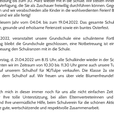
ldung bis zum 30. März wieder mit in die Schule. Wir stellen Ihnen
Verfügung, die Sie als Zuschauer freiwillig durchführen können. Geg
n und wir verabschieden alle Kinder in die wohlverdienten Ferien! 
nd wir alle fertig!
 diesem Jahr vom 04.04. bis zum 19.04.2022. Das gesamte Sch
e, gesunde und erholsame Ferienzeit sowie ein buntes Osterfest.
022, veranstaltet unsere Grundschule eine schulinterne For
 bleibt die Grundschule geschlossen, eine Notbetreuung ist eing
reuung den Schulranzen mit in die Schule.
tag, d. 21.04.2022 um 8.15 Uhr, alle Schulkinder wieder in der 
n wir im Zeitraum von 10.30 bis 11.30 Uhr gerne auch unsere Tul
auf unserem Schulhof für 1€/Tulpe verkaufen. Die Klasse 2a ste
 dem Schulhof auf. Wir freuen uns über viele Blumenfreunde
h mich in dieser immer noch für uns alle nicht einfachen Zeit
r Ihre tolle Unterstützung, bei allen Elternvertreterinnen und
d Ihre unermüdliche Hilfe, beim Schulverein für die schönen Ak
ie gute, wertschätzende und respektvolle Zusammenarbeit.