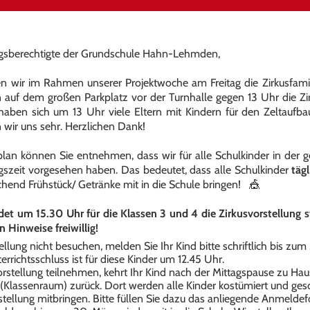
ngsberechtigte der Grundschule Hahn-Lehmden,
n wir im Rahmen unserer Projektwoche am Freitag die Zirkusfamil
en auf dem großen Parkplatz vor der Turnhalle gegen 13 Uhr die Z
haben sich um 13 Uhr viele Eltern mit Kindern für den Zeltaufb
n wir uns sehr. Herzlichen Dank!
lan können Sie entnehmen, dass wir für alle Schulkinder in der
gszeit vorgesehen haben. Das bedeutet, dass alle Schulkinder
tägl
hend Frühstück/ Getränke mit in die Schule bringen! 🎪
indet um 15.30 Uhr für die Klassen 3 und 4 die Zirkusvorstellung s
Hinweise freiwillig!
tellung nicht besuchen, melden Sie Ihr Kind bitte schriftlich bis zum
errichtsschluss ist für diese Kinder um 12.45 Uhr.
Vorstellung teilnehmen, kehrt Ihr Kind nach der Mittagspause zu Ha
 (Klassenraum) zurück. Dort werden alle Kinder kostümiert und ges
stellung mitbringen. Bitte füllen Sie dazu das anliegende Anmeld